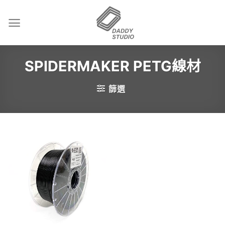
Skip
to
content
SPIDERMAKER PETG線材
篩選