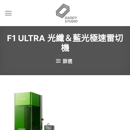
Skip
to
content
F1 ULTRA 光纖＆藍光極速雷切
機
篩選